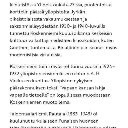
kiinteistössä Yliopistonkatu 27:ssa, puolentoista
korttelin päässä yliopistolta. Jyrkän
oikeistolaisesta vakaumuksestaan ja
saksanmielisyydestään 1930- ja 1940-luvuilla
tunnettu Koskenniemi kuului aikansa keskeisiin
kulttuurivaikuttajiin edistäen klassikoiden, kuten
Goethen, tuntemusta. Kirjallinen piiri seurasi myös
modernistisia virtauksia.
Koskenniemi toimi myös rehtorina vuosina 1924–
1932 yliopiston ensimmäisen rehtorin A. H.
Virkkusen kuoltua. Yliopiston nykyisen
päärakennuksen teksti ”Vapaan kansan lahja
vapaalle tieteelle” on lopullisessa muodossaan
Koskenniemen muotoilema.
Taidemaalari Emil Rautala (1883–1948) oli
kuulunut turkulaiseen Punaisen huoneen
taiteilijaryhmään ja teki vielä Helsingissä vuodesta