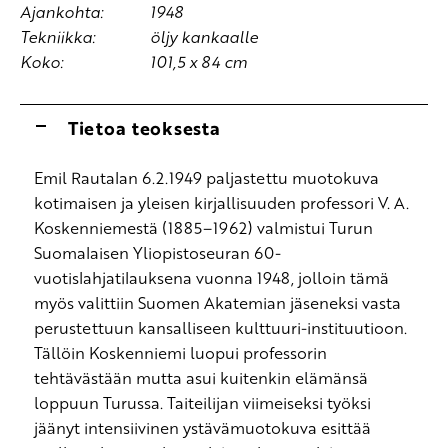
Ajankohta:
1948
Tekniikka:
öljy kankaalle
Koko:
101,5 x 84 cm
Tietoa teoksesta
Emil Rautalan 6.2.1949 paljastettu muotokuva
kotimaisen ja yleisen kirjallisuuden professori V. A.
Koskenniemestä (1885–1962) valmistui Turun
Suomalaisen Yliopistoseuran 60-
vuotislahjatilauksena vuonna 1948, jolloin tämä
myös valittiin Suomen Akatemian jäseneksi vasta
perustettuun kansalliseen kulttuuri-instituutioon.
Tällöin Koskenniemi luopui professorin
tehtävästään mutta asui kuitenkin elämänsä
loppuun Turussa. Taiteilijan viimeiseksi työksi
jäänyt intensiivinen ystävämuotokuva esittää