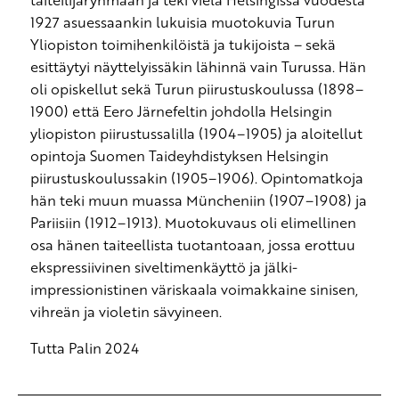
1927 asuessaankin lukuisia muotokuvia Turun
Yliopiston toimihenkilöistä ja tukijoista – sekä
esittäytyi näyttelyissäkin lähinnä vain Turussa. Hän
oli opiskellut sekä Turun piirustuskoulussa (1898–
1900) että Eero Järnefeltin johdolla Helsingin
yliopiston piirustussalilla (1904–1905) ja aloitellut
opintoja Suomen Taideyhdistyksen Helsingin
piirustuskoulussakin (1905–1906). Opintomatkoja
hän teki muun muassa Müncheniin (1907–1908) ja
Pariisiin (1912–1913). Muotokuvaus oli elimellinen
osa hänen taiteellista tuotantoaan, jossa erottuu
ekspressiivinen siveltimenkäyttö ja jälki-
impressionistinen väriskaala voimakkaine sinisen,
vihreän ja violetin sävyineen.
Tutta Palin 2024