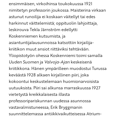
ensimmäisen, virkoihinsa toukokuussa 1921
nimitetyn professorin joukossa. Maisterina virkaan
astunut runoilija ei koskaan väitellyt tai edes
harkinnut väittelemistä; oppituolin lahjoittaja,
leskirouva Tekla Järnström edellytti
Koskenniemen kutsumista, ja
asiantuntijalausunnoissa katsottiin kirjailija-
kriitikon muut ansiot riittäviksi tehtävään.
Yliopistotyön ohessa Koskenniemi toimi samalla
Uuden Suomen
ja
Valvoja-Ajan
keskeisenä
kriitikkona. Hänen ympärilleen muodostui Turussa
keväästä 1928 alkaen kirjallinen piiri, joka
kokoontui keskustelemaan huomionarvoisista
uutuuksista. Piiri sai alkunsa marraskuussa 1927
vietetystä kreikkalaisesta illasta
professoripariskunnan uudessa asunnossa
vastavalmistuneessa, Erik Bryggmanin
suunnittelemassa antiikkivaikutteisessa Atrium-