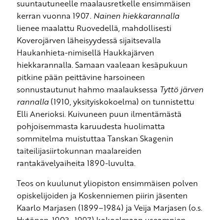
suuntautuneelle maalausretkelle ensimmäisen
kerran vuonna 1907.
Nainen hiekkarannalla
lienee maalattu Ruovedellä, mahdollisesti
Koverojärven läheisyydessä sijaitsevalla
Haukanhieta-nimisellä Haukkajärven
hiekkarannalla. Samaan vaaleaan kesäpukuun
pitkine pään peittävine harsoineen
sonnustautunut hahmo maalauksessa
Tyttö järven
rannalla
(1910, yksityiskokoelma) on tunnistettu
Elli Anerioksi. Kuivuneen puun ilmentämästä
pohjoisemmasta karuudesta huolimatta
sommitelma muistuttaa Tanskan Skagenin
taiteilijasiirtokunnan maalareiden
rantakävelyaiheita 1890-luvulta.
Teos on kuulunut yliopiston ensimmäisen polven
opiskelijoiden ja Koskenniemen piirin jäsenten
Kaarlo Marjasen (1899–1984) ja Veija Marjasen (o.s.
Hytönen, 1903–1997) kokoelmaan useampien