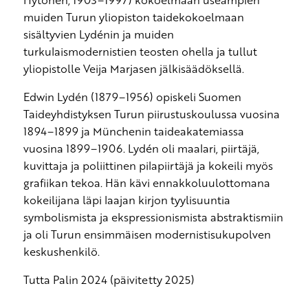
muiden Turun yliopiston taidekokoelmaan
sisältyvien Lydénin ja muiden
turkulaismodernistien teosten ohella ja tullut
yliopistolle Veija Marjasen jälkisäädöksellä.
Edwin Lydén (1879–1956) opiskeli Suomen
Taideyhdistyksen Turun piirustuskoulussa vuosina
1894–1899 ja Münchenin taideakatemiassa
vuosina 1899–1906. Lydén oli maalari, piirtäjä,
kuvittaja ja poliittinen pilapiirtäjä ja kokeili myös
grafiikan tekoa. Hän kävi ennakkoluulottomana
kokeilijana läpi laajan kirjon tyylisuuntia
symbolismista ja ekspressionismista abstraktismiin
ja oli Turun ensimmäisen modernistisukupolven
keskushenkilö.
Tutta Palin 2024 (päivitetty 2025)