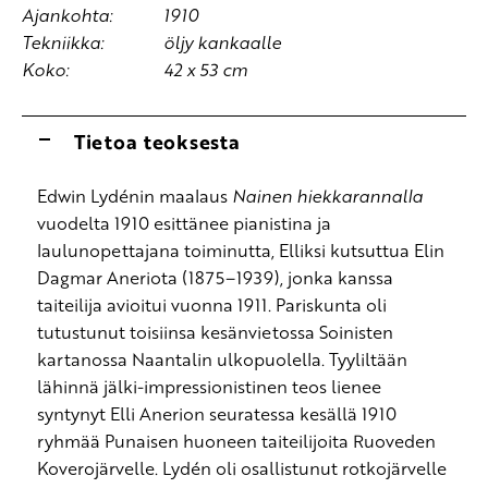
Ajankohta:
1910
Tekniikka:
öljy kankaalle
Koko:
42 x 53 cm
Tietoa teoksesta
Edwin Lydénin maalaus
Nainen hiekkarannalla
vuodelta 1910 esittänee pianistina ja
laulunopettajana toiminutta, Elliksi kutsuttua Elin
Dagmar Aneriota (1875–1939), jonka kanssa
taiteilija avioitui vuonna 1911. Pariskunta oli
tutustunut toisiinsa kesänvietossa Soinisten
kartanossa Naantalin ulkopuolella. Tyyliltään
lähinnä jälki-impressionistinen teos lienee
syntynyt Elli Anerion seuratessa kesällä 1910
ryhmää Punaisen huoneen taiteilijoita Ruoveden
Koverojärvelle. Lydén oli osallistunut rotkojärvelle